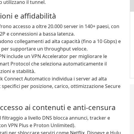
 utilizzano il tunnel.
oni e affidabilità
rono accesso a oltre 20.000 server in 140+ paesi, con
P2P e connessioni a bassa latenza.
ludono collegamenti ad alta capacità (fino a 10 Gbps) e
ni per supportare un throughput veloce.
N include un VPN Accelerator per migliorare le
Smart Protocol che seleziona automaticamente il
ioni e stabilità.
ck Connect Automatico individua i server ad alta
t specifici per posizione, carico, ottimizzazione Secure
accesso ai contenuti e anti-censura
l filtraggio a livello DNS blocca annunci, tracker e
oton VPN Plus e Proton Unlimited).
zati per sbloccare servizi come Netflix, Disney+ e Hulu