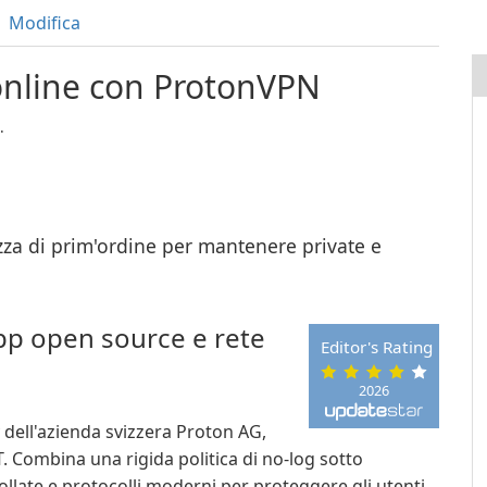
Modifica
 online con ProtonVPN
.
zza di prim'ordine per mantenere private e
app open source e rete
Editor's Rating
2026
 dell'azienda svizzera Proton AG,
T. Combina una rigida politica di no-log sotto
llate e protocolli moderni per proteggere gli utenti