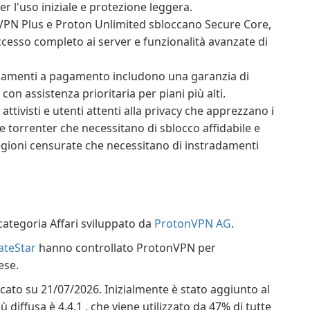
per l'uso iniziale e protezione leggera.
PN Plus e Proton Unlimited sbloccano Secure Core,
ccesso completo ai server e funzionalità avanzate di
amenti a pagamento includono una garanzia di
 con assistenza prioritaria per piani più alti.
 attivisti e utenti attenti alla privacy che apprezzano i
e torrenter che necessitano di sblocco affidabile e
regioni censurate che necessitano di instradamenti
ategoria Affari sviluppato da
ProtonVPN AG
.
teStar
hanno controllato ProtonVPN per
ese.
icato su 21/07/2026. Inizialmente è stato aggiunto al
diffusa è 4.4.1 , che viene utilizzato da 47% di tutte