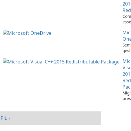
201
Red
Com
esse
l'es
Mic
appl
Visu
One
Semp
gest
con 
Mic
One
Vis
201
Red
Pac
Migl
pres
tuo 
Micr
C++
Più ›
Redi
Pack