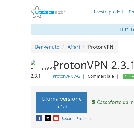
I nostri prodotti
Do
Tutti i
Benvenuto
Affari
ProtonVPN
ProtonVPN 2.3.
ProtonVPN AG
❘
Commerciale
❘
Andro
Ultima versione
Cassaforte da in
5.1.5
Report a Problem