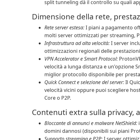
split tunneling dà il controllo su quali app
Dimensione della rete, prestazi
Rete server estesa:
I piani a pagamento off
molti server ottimizzati per streaming, 
Infrastruttura ad alta velocità:
I server inc
ottimizzazioni regionali delle prestazio
VPN Accelerator e Smart Protocol:
ProtonVP
velocità a lunga distanza e un'opzione 
miglior protocollo disponibile per prestaz
Quick Connect e selezione del server:
Il Qui
velocità vicini oppure puoi scegliere hos
Core o P2P.
Contenuti extra sulla privacy, 
Bloccante di annunci e malware NetShield:
i
domini dannosi (disponibili sui piani Pr
Supporto streaming e P2P:
I server ottimiz