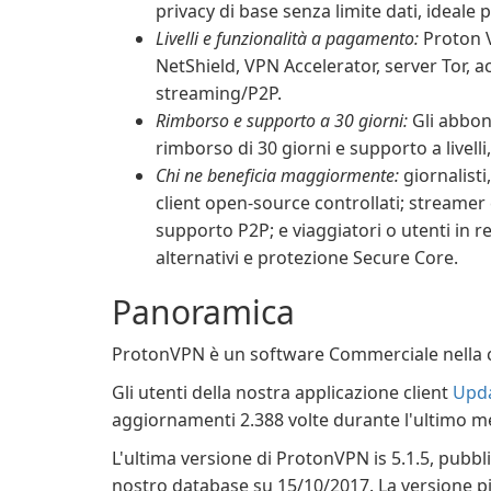
privacy di base senza limite dati, ideale 
Livelli e funzionalità a pagamento:
Proton V
NetShield, VPN Accelerator, server Tor, a
streaming/P2P.
Rimborso e supporto a 30 giorni:
Gli abbon
rimborso di 30 giorni e supporto a livelli,
Chi ne beneficia maggiormente:
giornalisti,
client open-source controllati; streamer 
supporto P2P; e viaggiatori o utenti in 
alternativi e protezione Secure Core.
Panoramica
ProtonVPN è un software Commerciale nella c
Gli utenti della nostra applicazione client
Upda
aggiornamenti 2.388 volte durante l'ultimo m
L'ultima versione di ProtonVPN is 5.1.5, pubbl
nostro database su 15/10/2017. La versione più 