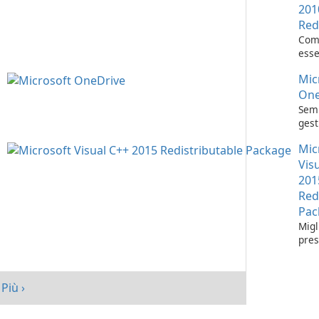
201
Red
Com
esse
l'es
Mic
appl
Visu
One
Semp
gest
con 
Mic
One
Vis
201
Red
Pac
Migl
pres
tuo 
Micr
C++
Più ›
Redi
Pack