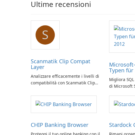
Ultime recensioni
S
Scanmatik Clip Compat
Microsoft
Layer
Typen für
Analizzare efficacemente i livelli di
Migliora SQL 
compatibilità con Scanmatik Clip
di Microsoft
Compat Layer
CHIP Banking Browser
Stardock 
Proteggi il tuo online banking con il
Rimani organ