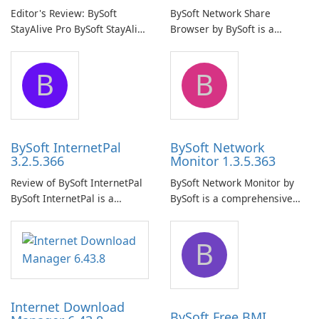
Editor's Review: BySoft
BySoft Network Share
StayAlive Pro BySoft StayAlive
Browser by BySoft is a
Pro is a reliable software
comprehensive software
application designed to
application that allows users
B
B
ensure the continuous and
to easily browse and manage
uninterrupted operation of
shared folders on their
your computer system.
network.
BySoft InternetPal
BySoft Network
3.2.5.366
Monitor 1.3.5.363
Review of BySoft InternetPal
BySoft Network Monitor by
BySoft InternetPal is a
BySoft is a comprehensive
comprehensive software
network monitoring software
application designed to
designed to help businesses
B
monitor your internet
effectively manage their
connection and provide real-
network infrastructure.
time insights into its
performance.
Internet Download
BySoft Free BMI