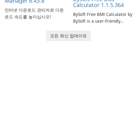
Manager 6.43.8
Calculator 1.1.5.364
인터넷 다운로드 관리자로 다운
BySoft Free BMI Calculator by
로드 속도를 높이십시오!
BySoft is a user-friendly
software application
designed to help you
모든 최신 업데이트
calculate your Body Mass
Index quickly and accurately.