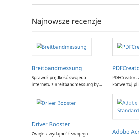
Najnowsze recenzje
Breitbandmessung
PDFCreat
Sprawdź prędkość swojego
PDFCreator: Z
internetu z Breitbandmessung by
konwertuj pli
zafaco GmbH!
Driver Booster
Adobe Acr
Zwiększ wydajność swojego