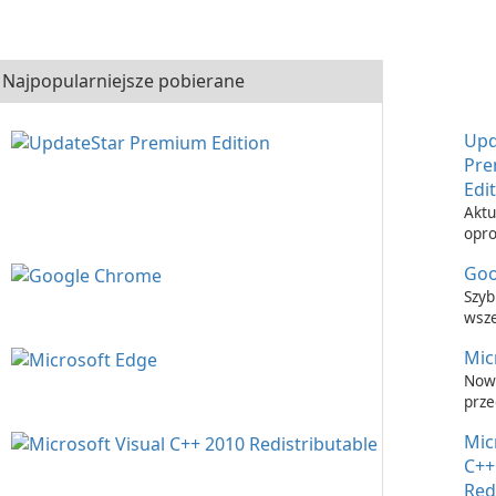
Najpopularniejsze pobierane
Upd
Pr
Edi
Aktu
opr
nigd
Goo
łatw
Upd
Szyb
Prem
wsz
prze
Mic
inte
Now
prze
inte
Mic
C++
Red