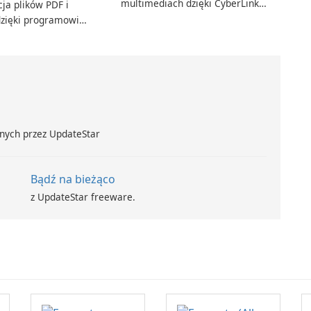
multimediach dzięki CyberLink
ja plików PDF i
PowerDVD
zięki programowi
t Standard.
nych przez UpdateStar
Bądź na bieżąco
z UpdateStar freeware.