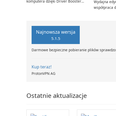
komputera dzięki Driver Booster
Wydajna edyc
firmy IObit
współpraca d
Adobe Acroba
Najnowsza wersja
5.1.5
Darmowe bezpieczne pobieranie plików sprawdzo
Kup teraz!
ProtonVPN AG
Ostatnie aktualizacje