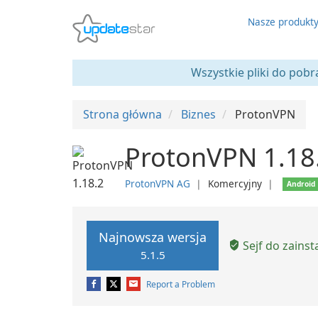
Nasze produkt
Wszystkie pliki do pobr
Strona główna
Biznes
ProtonVPN
ProtonVPN 1.18
ProtonVPN AG
❘
Komercyjny
❘
Android
Najnowsza wersja
Sejf do zains
5.1.5
Report a Problem