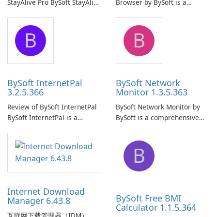
StayAlive Pro BySoft StayAlive
Browser by BySoft is a
Pro is a reliable software
comprehensive software
application designed to
application that allows users
B
B
ensure the continuous and
to easily browse and manage
uninterrupted operation of
shared folders on their
your computer system.
network.
BySoft InternetPal
BySoft Network
3.2.5.366
Monitor 1.3.5.363
Review of BySoft InternetPal
BySoft Network Monitor by
BySoft InternetPal is a
BySoft is a comprehensive
comprehensive software
network monitoring software
application designed to
designed to help businesses
B
monitor your internet
effectively manage their
connection and provide real-
network infrastructure.
time insights into its
performance.
Internet Download
BySoft Free BMI
Manager 6.43.8
Calculator 1.1.5.364
互联网下载管理器（IDM）