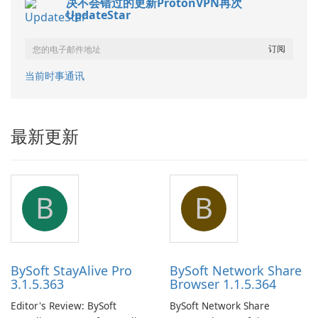
决不会错过的更新ProtonVPN再次
UpdateStar
当前时事通讯
最新更新
B
B
BySoft StayAlive Pro
BySoft Network Share
3.1.5.363
Browser 1.1.5.364
Editor's Review: BySoft
BySoft Network Share