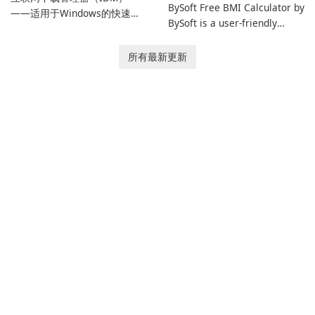
BySoft Free BMI Calculator by
——适用于Windows的快速可
BySoft is a user-friendly
靠下载管理器 Tonec Inc. 的互
software application
联网下载管理器（IDM）是
designed to help you
所有最新更新
Microsoft Windows 的历史悠
calculate your Body Mass
久的下载加速器和管理器，专
Index quickly and accurately.
注于速度、可靠性和紧密的浏
览器集成。IDM 采用动态文件
分割、多部分下载和连接重用
来加快下载速度，提供强大的
简历和恢复功能，并提供获取
流媒体和批处理站点资源以供
离线使用的工具。Tonec 的定
期更新保持了与 Chrome、
Edge、Firefox 及其他基于
Chromium …